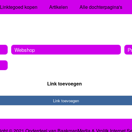
Linktegoed kopen
Artikelen
Alle dochterpagina's
Webshop
P
Link toevoegen
Link toevoegen
ight © 2021 Onderdeel van
BaakmanMedia
&
Vrolijk Internet S